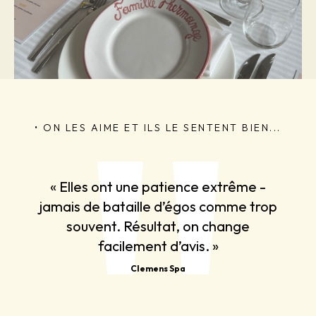
• ON LES AIME ET ILS LE SENTENT BIEN...
le
« Elles ont une patience extrême -
« Ell
ce. On
jamais de bataille d’égos comme trop
i, on
souvent. Résultat, on change
c
facilement d’avis. »
Clemens Spa